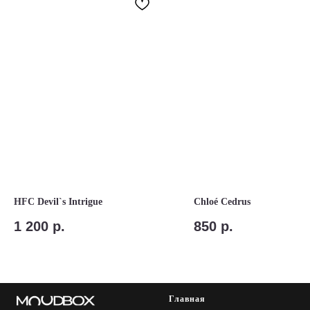
HFC Devil`s Intrigue
Chloé Cedrus
1 200
р.
850
р.
Главная