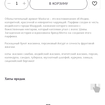
В КОРЗИНУ
Обольстительный аромат Madurai – это воспоминания об Индии,
колоритной, красочной и невероятно чарующей. Парфюм создан в честь
индийского города Мадурай, название которого связано с
божественным нектаром, который каплями упал с волос Шивы.
Загадочная история и вдохновила бренд Memo на создание этого
парфюма.
Роскошный букет жасмина, персиковый йогурт и сочность фруктовой
жвачки.
ноты: жасмин самбак, индийский жасмин, египетский жасмин, персик,
календула, сандал, тубероза, мускатный шалфей, куркума, замша,
сицилийский бергамот
Хиты продаж