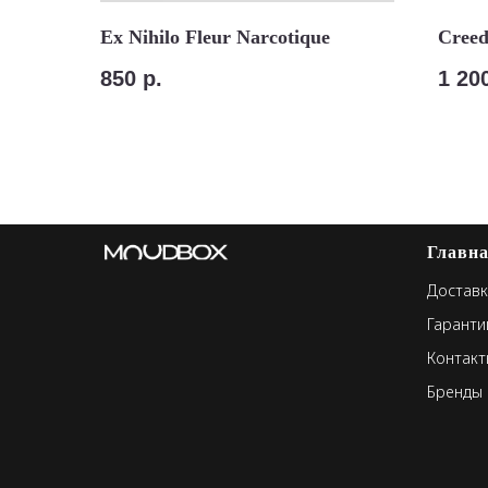
Ex Nihilo Fleur Narcotique
Creed
850
р.
1 20
Главн
Доставк
Гаранти
Контакт
Бренды