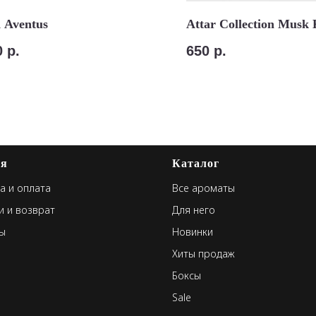
 Aventus
Attar Collection Musk
0
р.
650
р.
ая
Каталог
а и оплата
Все ароматы
и и возврат
Для него
ы
Новинки
Хиты продаж
Боксы
Sale