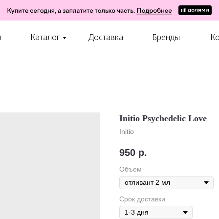
я
Каталог
Доставка
Бренды
Ко
Initio Psychedelic Love
Initio
950
р.
Объем
Срок доставки