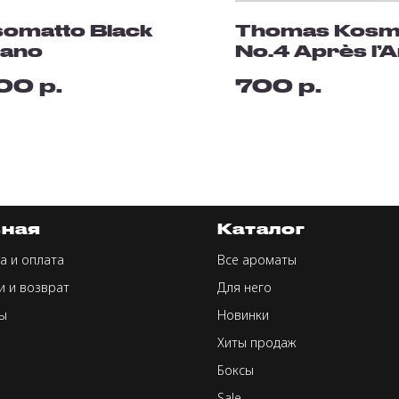
omatto Black
Thomas Kosm
gano
No.4 Après l’
р.
р.
300
700
вная
Каталог
а и оплата
Все ароматы
и и возврат
Для него
ы
Новинки
Хиты продаж
Боксы
Sale