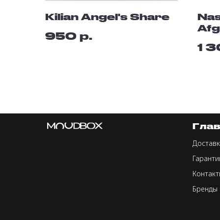
Kilian Angel's Share
Nas
Af
р.
950
1 
Гла
Доставк
Гаранти
Контакт
Бренды