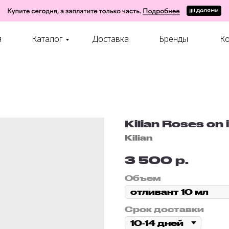
я
Каталог
Доставка
Бренды
Ко
Kilian Roses on 
Kilian
р.
3 500
Объем
Срок доставки