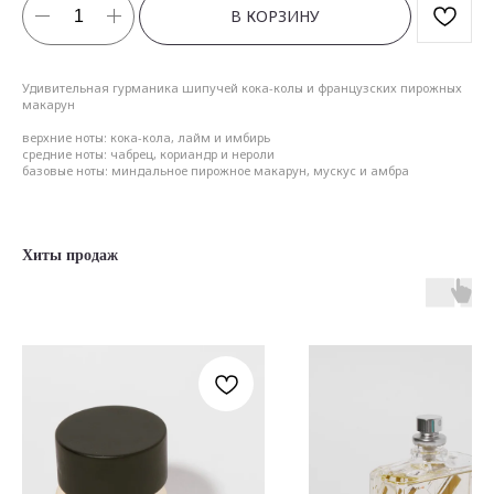
В КОРЗИНУ
Удивительная гурманика шипучей кока-колы и французских пирожных
макарун
верхние ноты: кока-кола, лайм и имбирь
средние ноты: чабрец, кориандр и нероли
базовые ноты: миндальное пирожное макарун, мускус и амбра
Хиты продаж