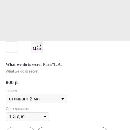
What we do is secret Paris*L.A.
What we do is secret
900
р.
Объем
Срок доставки