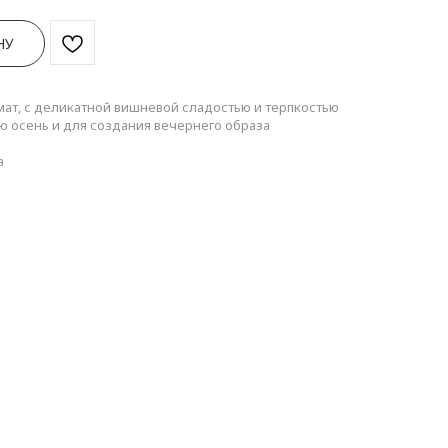
НУ
ат, с деликатной вишневой сладостью и терпкостью
ю осень и для создания вечернего образа
а