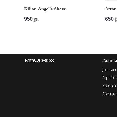
Kilian Angel's Share
Attar
950
р.
650
Главн
Доставк
Гаранти
Контакт
Бренды