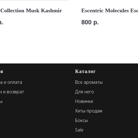
 Collection Musk Kashmir
Escentric Molecules Esc
р.
800
р.
ая
Каталог
а и оплата
Все ароматы
и и возврат
Для него
ы
Новинки
Хиты продаж
Боксы
Sale