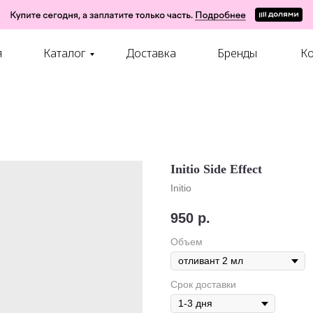
я
Каталог
Доставка
Бренды
Ко
Initio Side Effect
Initio
950
р.
Объем
Срок доставки