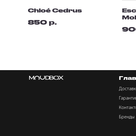
Chloé Cedrus
Esc
Mol
р.
850
90
Гла
Доставк
Гаранти
Контакт
Бренды