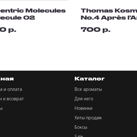
entric Molecules
Thomas Kosm
ecule 02
No.4 Après l’
р.
р.
0
700
вная
Каталог
а и оплата
Все ароматы
и и возврат
Для него
ы
Новинки
Хиты продаж
Боксы
Sale