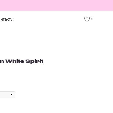
нтакты
0
un White Spirit