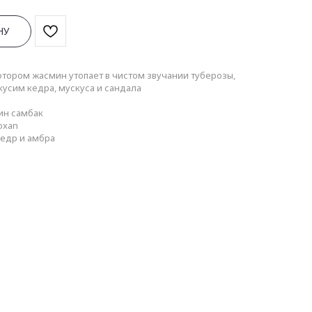
НУ
отором жасмин утопает в чистом звучании туберозы,
усим кедра, мускуса и сандала
ин самбак
oxan
кедр и амбра