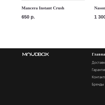
Mancera Instant Crush
Nasom
650
р.
1 30
Главн
Доставк
Гаранти
Контакт
Бренды