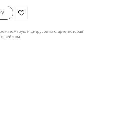
НУ
роматом груш и цитрусов на старте, которая
м шлейфом