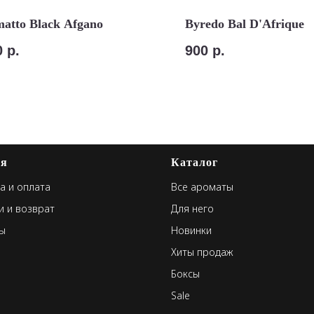
atto Black Afgano
Byredo Bal D'Afrique
0
р.
900
р.
ая
Каталог
а и оплата
Все ароматы
и и возврат
Для него
ы
Новинки
Хиты продаж
Боксы
Sale