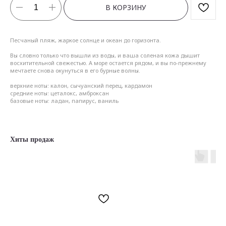
В КОРЗИНУ
Песчаный пляж, жаркое солнце и океан до горизонта.
Вы словно только что вышли из воды, и ваша соленая кожа дышит
восхитительной свежестью. А море остается рядом, и вы по-прежнему
мечтаете снова окунуться в его бурные волны.
верхние ноты: калон, сычуанский перец, кардамон
средние ноты: цеталокс, амброксан
базовые ноты: ладан, папирус, ваниль
Хиты продаж