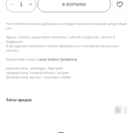
В КОРЗИНУ
Чистая белоснежная рубашка на которую пролили холодный цитрусовый
сок.
Яркая, сочная, цитрусовая свежесть с лёгкой сладостью, чистая и
бодрящая.
В раскрытии появляется лёгкая кремовость и спокойная мускусная
чистота.
Бюджетный аналог
Louis Vuitton Symphony
верхние ноты: грейпфрут, бергамот
средние ноты: зеленое яблоко, пачули
базовые ноты: мускус, кашмера, амбра
Хиты продаж